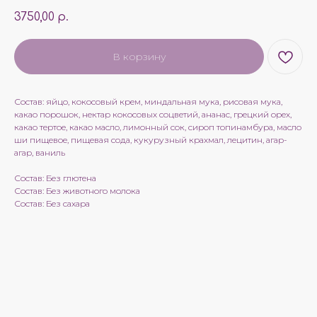
3750,00
р.
В корзину
Состав: яйцо, кокосовый крем, миндальная мука, рисовая мука,
какао порошок, нектар кокосовых соцветий, ананас, грецкий орех,
какао тертое, какао масло, лимонный сок, сироп топинамбура, масло
ши пищевое, пищевая сода, кукурузный крахмал, лецитин, агар-
агар, ваниль
Состав: Без глютена
Состав: Без животного молока
Состав: Без сахара